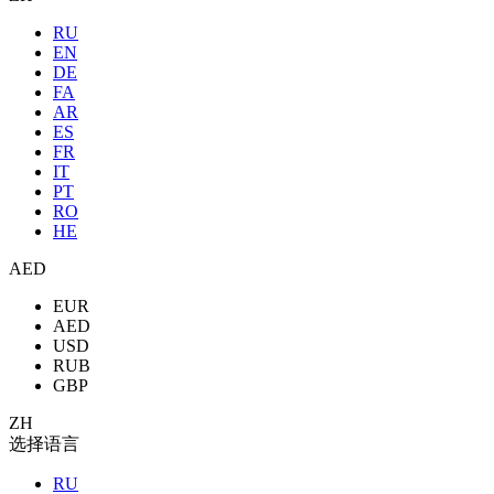
RU
EN
DE
FA
AR
ES
FR
IT
PT
RO
HE
AED
EUR
AED
USD
RUB
GBP
ZH
选择语言
RU