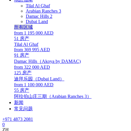
Tilal Al Ghaf
Arabian Ranches 3
Damac Hills 2
Dubai Land
所有区域
from 1 195 000 AED
51
房产
Tilal Al Ghaf
from 369 995 AED
91
房产
Damac Hills（Akoya by DAMAC)
from 322 000 AED
125
房产
迪拜乐园（Dubai Land）
from 1 100 000 AED
55
房产
阿拉伯山庄三期（Arabian Ranches 3）
新闻
常见问题
+971 4873 2081
0
ZH