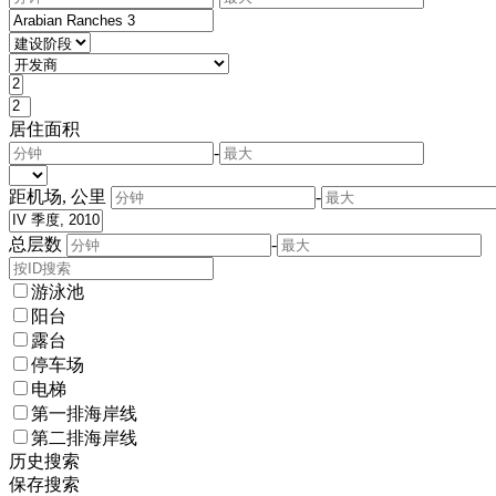
居住面积
-
距机场, 公里
-
总层数
-
游泳池
阳台
露台
停车场
电梯
第一排海岸线
第二排海岸线
历史搜索
保存搜索