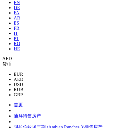
EN
DE
FA
AR
ES
FR
IT
PT
RO
HE
AED
货币
EUR
AED
USD
RUB
GBP
首页
迪拜待售房产
阿拉伯牧场三期 (Arabian Ranches 3)待售房产