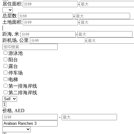
居住面积
-
总层数
-
土地面积
-
距海, 米
-
距机场, 公里
-
游泳池
阳台
露台
停车场
电梯
第一排海岸线
第二排海岸线
价格, AED
-