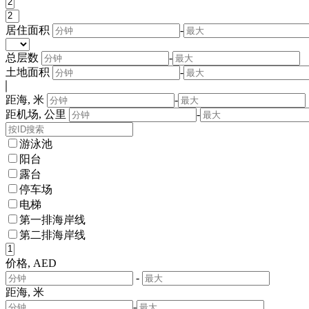
居住面积
-
总层数
-
土地面积
-
距海, 米
-
距机场, 公里
-
游泳池
阳台
露台
停车场
电梯
第一排海岸线
第二排海岸线
价格, AED
-
距海, 米
-