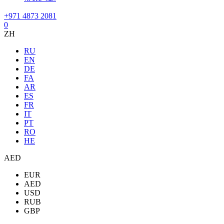
+971 4873 2081
0
ZH
RU
EN
DE
FA
AR
ES
FR
IT
PT
RO
HE
AED
EUR
AED
USD
RUB
GBP