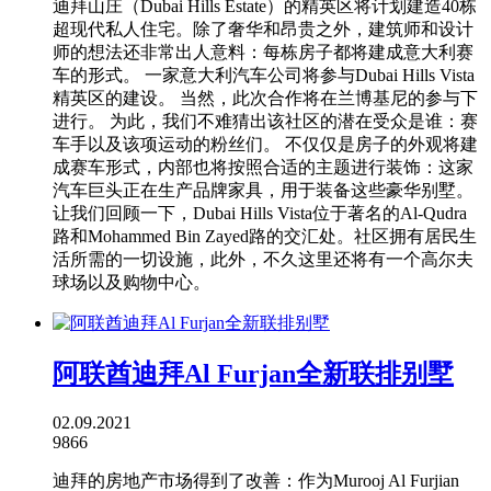
迪拜山庄（​​Dubai Hills Estate）的精英区将计划建造40栋
超现代私人住宅。除了奢华和昂贵之外，建筑师和设计
师的想法还非常出人意料：每栋房子都将建成意大利赛
车的形式。 一家意大利汽车公司将参与Dubai Hills Vista
精英区的建设。 当然，此次合作将在兰博基尼的参与下
进行。 为此，我们不难猜出该社区的潜在受众是谁：赛
车手以及该项运动的粉丝们。 不仅仅是房子的外观将建
成赛车形式，内部也将按照合适的主题进行装饰：这家
汽车巨头正在生产品牌家具，用于装备这些豪华别墅。
让我们回顾一下，Dubai Hills Vista位于著名的Al-Qudra
路和Mohammed Bin Zayed路的交汇处。社区拥有居民生
活所需的一切设施，此外，不久这里还将有一个高尔夫
球场以及购物中心。
阿联酋迪拜Al Furjan全新联排别墅
02.09.2021
9866
迪拜的房地产市场得到了改善：作为Murooj Al Furjian