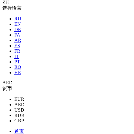
ZH
选择语言
RU
EN
DE
FA
AR
ES
FR
IT
PT
RO
HE
AED
货币
EUR
AED
USD
RUB
GBP
首页