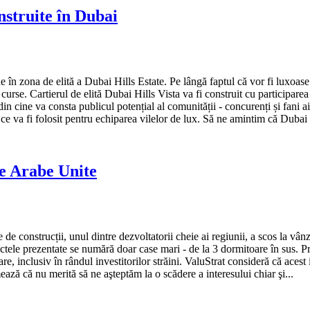
nstruite în Dubai
e în zona de elită a Dubai Hills Estate.
Pe lângă faptul că vor fi luxoase 
 curse.
Cartierul de elită Dubai Hills Vista va fi construit cu participar
in cine va consta publicul potențial al comunității - concurenți și fani ai
e va fi folosit pentru echiparea vilelor de lux.
Să ne amintim că Dubai H
le Arabe Unite
de construcții, unul dintre dezvoltatorii cheie ai regiunii, a scos la vâ
ectele prezentate se numără doar case mari - de la 3 dormitoare în sus.
Pr
, inclusiv în rândul investitorilor străini.
ValuStrat consideră că acest 
ează că nu merită să ne aşteptăm la o scădere a interesului chiar şi...