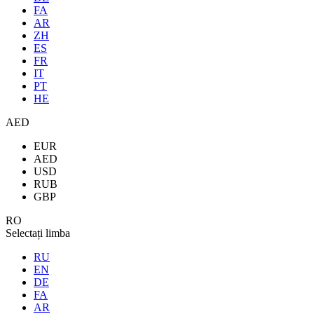
FA
AR
ZH
ES
FR
IT
PT
HE
AED
EUR
AED
USD
RUB
GBP
RO
Selectați limba
RU
EN
DE
FA
AR