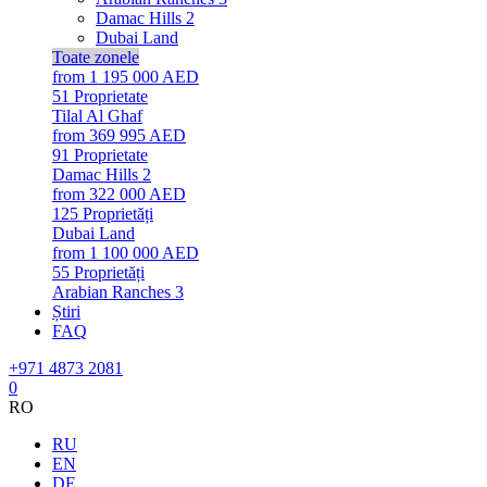
Damac Hills 2
Dubai Land
Toate zonele
from 1 195 000 AED
51
Proprietate
Tilal Al Ghaf
from 369 995 AED
91
Proprietate
Damac Hills 2
from 322 000 AED
125
Proprietăți
Dubai Land
from 1 100 000 AED
55
Proprietăți
Arabian Ranches 3
Știri
FAQ
+971 4873 2081
0
RO
RU
EN
DE