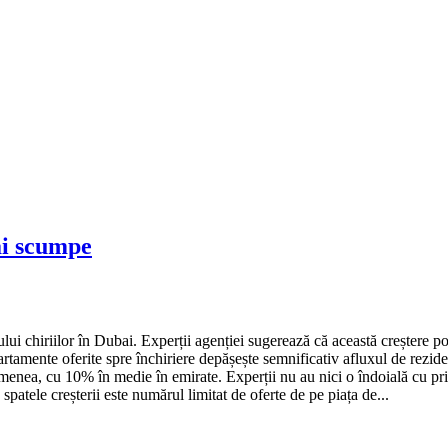
ai scumpe
ui chiriilor în Dubai.
Experții agenției sugerează că această creștere po
rtamente oferite spre închiriere depășește semnificativ afluxul de reziden
semenea, cu 10% în medie în emirate.
Experții nu au nici o îndoială cu pri
spatele creșterii este numărul limitat de oferte de pe piața de...