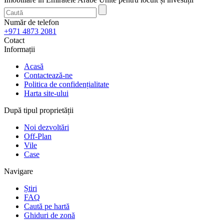
Număr de telefon
+971 4873 2081
Cotact
Informații
Acasă
Contactează-ne
Politica de confidențialitate
Harta site-ului
După tipul proprietății
Noi dezvoltări
Off-Plan
Vile
Case
Navigare
Știri
FAQ
Caută pe hartă
Ghiduri de zonă