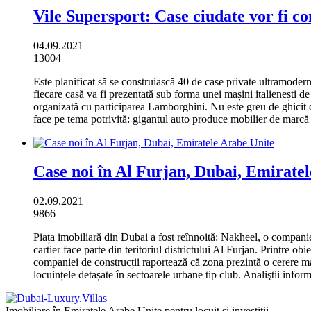
Vile Supersport: Case ciudate vor fi co
04.09.2021
13004
Este planificat să se construiască 40 de case private ultramodern
fiecare casă va fi prezentată sub forma unei mașini italienești de
organizată cu participarea Lamborghini.
Nu este greu de ghicit d
face pe tema potrivită: gigantul auto produce mobilier de marcă c
Case noi în Al Furjan, Dubai, Emirate
02.09.2021
9866
Piața imobiliară din Dubai a fost reînnoită: Nakheel, o companie 
cartier face parte din teritoriul districtului Al Furjan.
Printre obi
companiei de construcții raportează că zona prezintă o cerere mare
locuințele detașate în sectoarele urbane tip club.
Analiştii inform
Imobiliare în Emiratele Arabe Unite pentru locuit și investiții