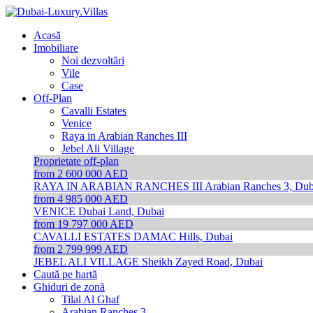
Acasă
Imobiliare
Noi dezvoltări
Vile
Case
Off-Plan
Cavalli Estates
Venice
Raya in Arabian Ranches III
Jebel Ali Village
Proprietate off-plan
from 2 600 000 AED
RAYA IN ARABIAN RANCHES III
Arabian Ranches 3, Dub
from 4 985 000 AED
VENICE
Dubai Land, Dubai
from 19 797 000 AED
CAVALLI ESTATES
DAMAC Hills, Dubai
from 2 799 999 AED
JEBEL ALI VILLAGE
Sheikh Zayed Road, Dubai
Caută pe hartă
Ghiduri de zonă
Tilal Al Ghaf
Arabian Ranches 3