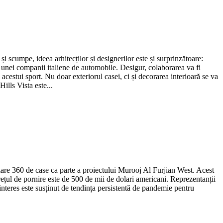
și scumpe, ideea arhitecților și designerilor este și surprinzătoare:
ea unei companii italiene de automobile.
Desigur, colaborarea va fi
 acestui sport.
Nu doar exteriorul casei, ci și decorarea interioară se va
ills Vista este...
nzare 360 de case ca parte a proiectului Murooj Al Furjian West.
Acest
ețul de pornire este de 500 de mii de dolari americani.
Reprezentanții
interes este susținut de tendința persistentă de pandemie pentru