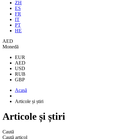
ZH
ES
FR
IT
PT
HE
AED
Monedă
EUR
AED
USD
RUB
GBP
Acasă
Articole și știri
Articole și știri
Caută
Caută articol