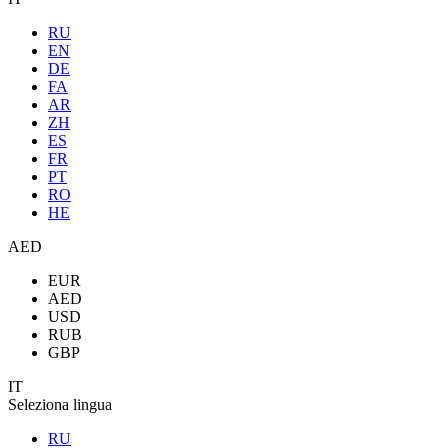
RU
EN
DE
FA
AR
ZH
ES
FR
PT
RO
HE
AED
EUR
AED
USD
RUB
GBP
IT
Seleziona lingua
RU