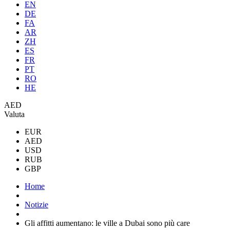
EN
DE
FA
AR
ZH
ES
FR
PT
RO
HE
AED
Valuta
EUR
AED
USD
RUB
GBP
Home
Notizie
Gli affitti aumentano: le ville a Dubai sono più care