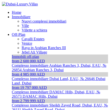
Home
Immobiliare
Nuovi complessi immobiliari
Ville
Villette a schiera
Off-Plan
Cavalli Estates
Venice
Raya in Arabian Ranches III
Jebel Ali Village
Immobili off-plan
from 2 600 000 AED
Complesso immobiliare Arabian Ranches 3, Dubai, EAU, №
26854
Arabian Ranches 3, Dubai
from 4 985 000 AED
Complesso immobiliare Dubai Land, EAU, № 26646
Dubai
Land, Dubai
from 19 797 000 AED
Complesso immobiliare DAMAC Hills, Dubai, EAU, №
26573
DAMAC Hills, Dubai
from 2 799 999 AED
Complesso immobiliare Sheikh Zayed Road, Dubai, EAU, №
26111
Sheikh Zayed Road, Dubai