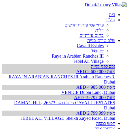
בית
נדל"ן
פרוייקטי פיתוח חדשים
וילות
בתים עירוניים
שלב טרום-בנייה
Cavalli Estates
Venice
Raya in Arabian Ranches III
Jebel Ali Village
נכס לפני בנייה
מאת AED 2 600 000
RAYA IN ARABIAN RANCHES III
Arabian Ranches 3,
Dubai
מאת AED 4 985 000
VENICE
Dubai Land, Dubai
מאת AED 19 797 000
CAVALLI ESTATES פיתוח מס. 26573
DAMAC Hills,
Dubai
מאת AED 2 799 999
JEBEL ALI VILLAGE
Sheikh Zayed Road, Dubai
חפש במפה
מדריכי אזור