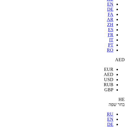
EN
DE
FA
AR
ZH
ES
FR
IT
PT
RO
AED
EUR
AED
USD
RUB
GBP
HE
בחר שפה
RU
EN
DE