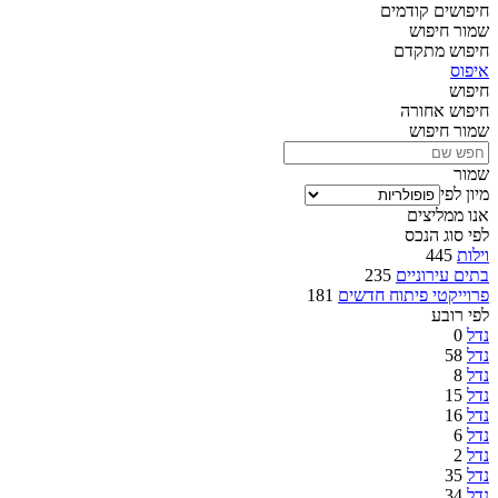
חיפושים קודמים
שמור חיפוש
חיפוש מתקדם
איפוס
חיפוש
חיפוש
אחורה
שמור חיפוש
שמור
מיון לפי
אנו ממליצים
לפי סוג הנכס
וילות
445
בתים עירוניים
235
פרוייקטי פיתוח חדשים
181
לפי רובע
נדל
0
נדל
58
נדל
8
נדל
15
נדל
16
נדל
6
נדל
2
נדל
35
נדל
34