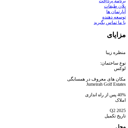
برنامه پرداخت
پلان طبقات
آپارتمان ها
توسعه دهنده
با ما تماس بگیرید
مزایای
منظره زیبا
نوع ساختمان:
لوکس
مکان های معروف در همسابگی
Jumeirah Golf Estates
40% پس از راه اندازی
املاک
Q2 2025
تاریخ تکمیل
محل