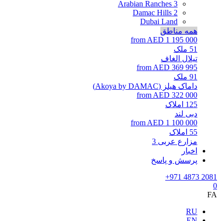
Arabian Ranches 3
Damac Hills 2
Dubai Land
همه مناطق
from AED 1 195 000
51
ملک
تیلال الغاف
from AED 369 995
91
ملک
داماک هیلز (Akoya by DAMAC)
from AED 322 000
125
املاک
دبی لند
from AED 1 100 000
55
املاک
مزارع عربی 3
اخبار
پرسش و پاسخ
+971 4873 2081
0
FA
RU
EN