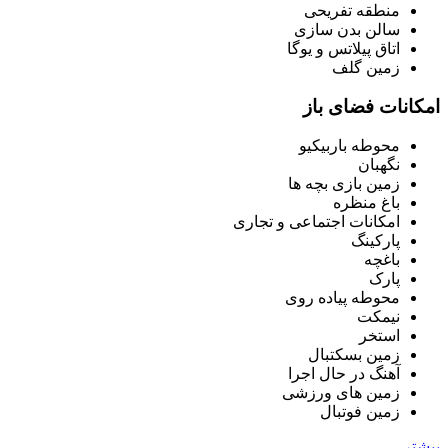
منطقه تفریحی
سالن بدن سازی
اتاق پیلاتس و یوگا
زمین گلف
امکانات فضای باز
محوطه باربیکیو
نگهبان
زمین بازی بچه ها
باغ منظره
امکانات اجتماعی و تجاری
پارکینگ
باغچه
پارک
محوطه پیاده روی
نیمکت
استخر
زمین بسکتبال
آهنگ در حال اجرا
زمین های ورزشی
زمین فوتبال
بیشتر