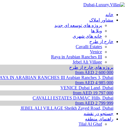
خانه
مشاور املاک
پروژه های توسعه ای جدید
ویلا ها
خانه های شهری
خارج از طرح
Cavalli Estates
Venice
Raya in Arabian Ranches III
Jebel Ali Village
پروژه های خارج از طرح
from AED 2 600 000
AYA IN ARABIAN RANCHES III
Arabian Ranches 3, Dubai
from AED 4 985 000
VENICE
Dubai Land, Dubai
from AED 19 797 000
CAVALLI ESTATES
DAMAC Hills, Dubai
from AED 2 799 999
JEBEL ALI VILLAGE
Sheikh Zayed Road, Dubai
جستجو در نقشه
راهنمای منطقه
Tilal Al Ghaf