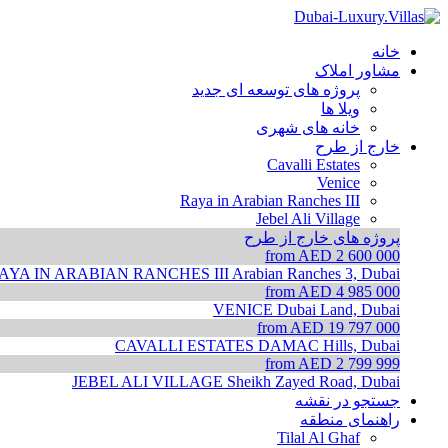
خانه
مشاور املاک
پروژه های توسعه ای جدید
ویلا ها
خانه های شهری
خارج از طرح
Cavalli Estates
Venice
Raya in Arabian Ranches III
Jebel Ali Village
پروژه های خارج از طرح
from AED 2 600 000
AYA IN ARABIAN RANCHES III
Arabian Ranches 3, Dubai
from AED 4 985 000
VENICE
Dubai Land, Dubai
from AED 19 797 000
CAVALLI ESTATES
DAMAC Hills, Dubai
from AED 2 799 999
JEBEL ALI VILLAGE
Sheikh Zayed Road, Dubai
جستجو در نقشه
راهنمای منطقه
Tilal Al Ghaf