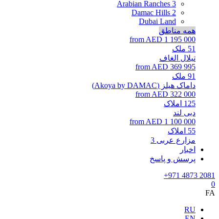
Arabian Ranches 3
Damac Hills 2
Dubai Land
همه مناطق
from AED 1 195 000
51
ملک
تیلال الغاف
from AED 369 995
91
ملک
داماک هیلز (Akoya by DAMAC)
from AED 322 000
125
املاک
دبی لند
from AED 1 100 000
55
املاک
مزارع عربی 3
اخبار
پرسش و پاسخ
+971 4873 2081
0
FA
RU
EN