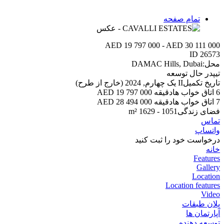
تمام صفحه
AED 19 797 000 - AED 30 111 000
ID
26573
محل:
DAMAC Hills, Dubai
تیپ
در حال توسعه
تاریخ تکمیل
II یک چهارم, 2024 (خارج از طرح)
6 اتاق خواب ها
دقیقه 19 797 000 AED
7 اتاق خواب ها
دقیقه 28 494 000 AED
فضای زندگی
1051 - 1629 m²
تماس
واتساپ
درخواست خود را ثبت کنید
خانه
Features
Gallery
Location
Location features
Video
پلان طبقات
آپارتمان ها
توسعه دهنده