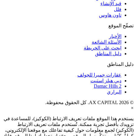
قيد الإنشاء
فلل
تاون هاوس
تصفّح الموقع
الأخبار
الأسئلة الشائعة
ابحث على الخريطة
دليل المناطق
دليل المناطق
عقارات جميرا للجولف
دبي هيلز استيت
Damac Hills 2
البراري
© AX CAPITAL 2026. كل الحقوق محفوظة.
×
يستخدم هذا الموقع ملفات تعريف الارتباط (الكوكيز)، للمساعدة في
تزويدك بأفضل تجربة ممكنة. تُستخدم ملفات تعريف الارتباط
(الكوكيز) لجمع معلومات حول كيفية تفاعلك مع موقعنا الإلكتروني،
كما تُمكنّنا من تذكّر زوار الموقع. بمجرّد استخدامك لهذا الموقع، فإنك