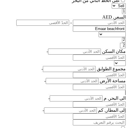
على الخطّ الثاني من البحر
السعر, AED
-
مكان السكن
-
مجموع الطوابق
-
مساحة الأرض
-
الى البحر, م
-
إلى المطار, كم
-