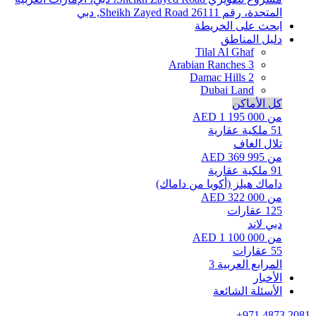
المتحدة، رقم 26111
Sheikh Zayed Road, دبي
ابحث على الخريطة
دليل المناطق
Tilal Al Ghaf
Arabian Ranches 3
Damac Hills 2
Dubai Land
كل الأماكن
من AED 1 195 000
51
ملكية عقارية
تلال الغاف
من AED 369 995
91
ملكية عقارية
داماك هيلز (أكويا من داماك)
من AED 322 000
125
عقارات
دبي لاند
من AED 1 100 000
55
عقارات
المرابع العربية 3
الأخبار
الأسئلة الشائعة
+971 4873 2081