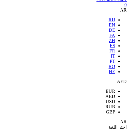
0
AR
RU
EN
DE
FA
ZH
ES
FR
IT
PT
RO
HE
AED
EUR
AED
USD
RUB
GBP
AR
اختر اللغة