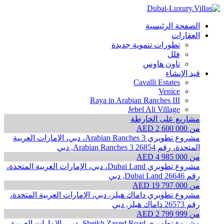
الصفحة الرئيسية
العقارات
تطورات تنموية جديدة
فلل
تاون هاوس
قيد الإنشاء
Cavalli Estates
Venice
Raya in Arabian Ranches III
Jebel Ali Village
مشاريع على الخارطة
من AED 2 600 000
مشروع تطويري Arabian Ranches 3، دبي، الإمارات العربية
المتحدة، رقم 26854
Arabian Ranches 3, دبي
من AED 4 985 000
مشروع تطويري Dubai Land، دبي، الإمارات العربية المتحدة،
رقم 26646
Dubai Land, دبي
من AED 19 797 000
مشروع تطويري داماك هيلز، دبي، الإمارات العربية المتحدة،
رقم 26573
داماك هيلز, دبي
من AED 2 799 999
مشروع تطويري Sheikh Zayed Road، دبي، الإمارات العربية