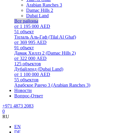
Arabian Ranches 3
Damac Hills 2
Dubai Land
Все районы
от 1 195 000 AED
51
объект
Тилаль Аль-Гаф (Tilal Al Ghaf)
от 369 995 AED
91
объект
Дамак Хиллз 2 (Damac Hills 2)
от 322 000 AED
125
объектов
Дубайленд (Dubai Land)
от 1 100 000 AED
55
объектов
Арабское Ранчо 3 (Arabian Ranches 3)
Новости
Вопрос-Ответ
+971 4873 2083
0
RU
EN
DE