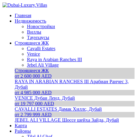
Главная
Недвижимость
Новостройки
Виллы
Таунхаусы
Строящиеся ЖК
Cavalli Estates
Venice
Raya in Arabian Ranches III
Jebel Ali Village
Строящиеся ЖК
от 2 600 000 AED
RAYA IN ARABIAN RANCHES III
Арабиан Ранчес 3,
Дубай
от 4 985 000 AED
VENICE
Дубаи Ленд, Дубай
от 19 797 000 AED
CAVALLI ESTATES
Дамак Хиллс, Дубай
от 2 799 999 AED
JEBEL ALI VILLAGE
Шоссе шейха Зайда, Дубай
Карта
Районы
Tilal Al Ghaf