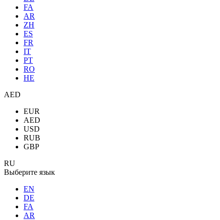
FA
AR
ZH
ES
FR
IT
PT
RO
HE
AED
EUR
AED
USD
RUB
GBP
RU
Выберите язык
EN
DE
FA
AR