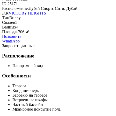
ID
25171
Расположение:
Дубай Спортс Сити, Дубай
ЖК
VICTORY HEIGHTS
Тип
Виллу
Спален
5
Ванных
4
Площадь
706 м²
Позвонить
WhatsApp
Запросить данные
Расположение
Панорамный вид
Особенности
Терраса
Кондиционеры
Барбекю на террасе
Встроенные шкафы
Частный бассейн
Мраморное покрытие пола