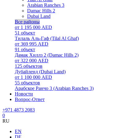
Arabian Ranches 3
Damac Hills 2
Dubai Land
Все районы
от 1 195 000 AED
51
объект
Тилаль Аль-Гаф (Tilal Al Ghaf)
от 369 995 AED
91
объект
Дамак Хиллз 2 (Damac Hills 2)
от 322 000 AED
125
объектов
Дубайленд (Dubai Land)
от 1 100 000 AED
55
объектов
Арабское Ранчо 3 (Arabian Ranches 3)
Новости
Вопрос-Ответ
+971 4873 2083
0
RU
EN
DE