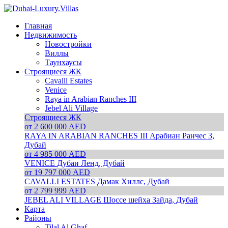
Главная
Недвижимость
Новостройки
Виллы
Таунхаусы
Строящиеся ЖК
Cavalli Estates
Venice
Raya in Arabian Ranches III
Jebel Ali Village
Строящиеся ЖК
от 2 600 000 AED
RAYA IN ARABIAN RANCHES III
Арабиан Ранчес 3,
Дубай
от 4 985 000 AED
VENICE
Дубаи Ленд, Дубай
от 19 797 000 AED
CAVALLI ESTATES
Дамак Хиллс, Дубай
от 2 799 999 AED
JEBEL ALI VILLAGE
Шоссе шейха Зайда, Дубай
Карта
Районы
Tilal Al Ghaf