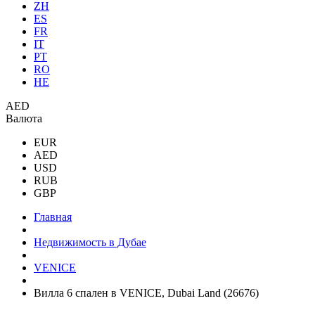
ZH
ES
FR
IT
PT
RO
HE
AED
Валюта
EUR
AED
USD
RUB
GBP
Главная
Недвижимость в Дубае
VENICE
Вилла 6 спален в VENICE, Dubai Land (26676)