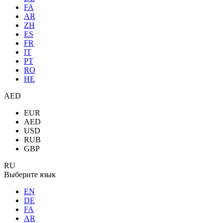
FA
AR
ZH
ES
FR
IT
PT
RO
HE
AED
EUR
AED
USD
RUB
GBP
RU
Выберите язык
EN
DE
FA
AR