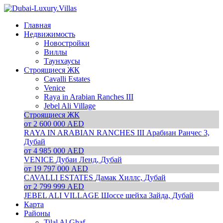
Главная
Недвижимость
Новостройки
Виллы
Таунхаусы
Строящиеся ЖК
Cavalli Estates
Venice
Raya in Arabian Ranches III
Jebel Ali Village
Строящиеся ЖК
от 2 600 000 AED
RAYA IN ARABIAN RANCHES III
Арабиан Ранчес 3,
Дубай
от 4 985 000 AED
VENICE
Дубаи Ленд, Дубай
от 19 797 000 AED
CAVALLI ESTATES
Дамак Хиллс, Дубай
от 2 799 999 AED
JEBEL ALI VILLAGE
Шоссе шейха Зайда, Дубай
Карта
Районы
Tilal Al Ghaf