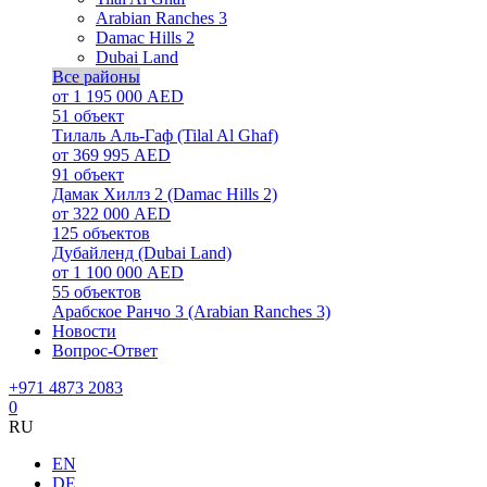
Arabian Ranches 3
Damac Hills 2
Dubai Land
Все районы
от 1 195 000 AED
51
объект
Тилаль Аль-Гаф (Tilal Al Ghaf)
от 369 995 AED
91
объект
Дамак Хиллз 2 (Damac Hills 2)
от 322 000 AED
125
объектов
Дубайленд (Dubai Land)
от 1 100 000 AED
55
объектов
Арабское Ранчо 3 (Arabian Ranches 3)
Новости
Вопрос-Ответ
+971 4873 2083
0
RU
EN
DE