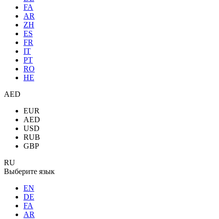
FA
AR
ZH
ES
FR
IT
PT
RO
HE
AED
EUR
AED
USD
RUB
GBP
RU
Выберите язык
EN
DE
FA
AR