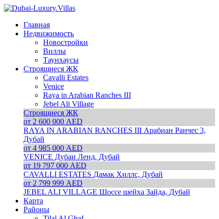
Главная
Недвижимость
Новостройки
Виллы
Таунхаусы
Строящиеся ЖК
Cavalli Estates
Venice
Raya in Arabian Ranches III
Jebel Ali Village
Строящиеся ЖК
от 2 600 000 AED
RAYA IN ARABIAN RANCHES III
Арабиан Ранчес 3,
Дубай
от 4 985 000 AED
VENICE
Дубаи Ленд, Дубай
от 19 797 000 AED
CAVALLI ESTATES
Дамак Хиллс, Дубай
от 2 799 999 AED
JEBEL ALI VILLAGE
Шоссе шейха Зайда, Дубай
Карта
Районы
Tilal Al Ghaf