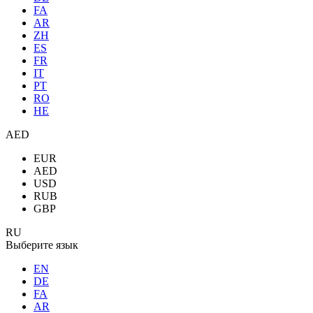
FA
AR
ZH
ES
FR
IT
PT
RO
HE
AED
EUR
AED
USD
RUB
GBP
RU
Выберите язык
EN
DE
FA
AR