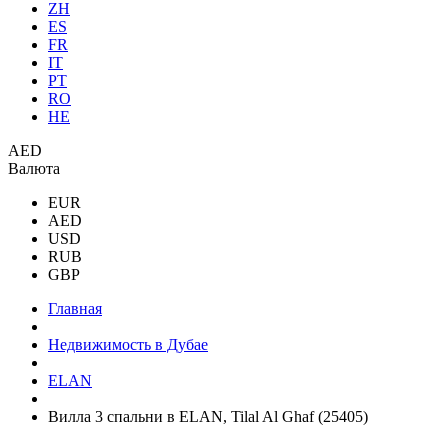
ZH
ES
FR
IT
PT
RO
HE
AED
Валюта
EUR
AED
USD
RUB
GBP
Главная
Недвижимость в Дубае
ELAN
Вилла 3 спальни в ELAN, Tilal Al Ghaf (25405)