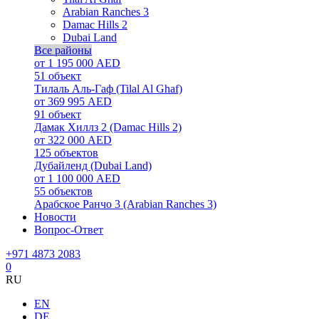
Arabian Ranches 3
Damac Hills 2
Dubai Land
Все районы
от 1 195 000 AED
51
объект
Тилаль Аль-Гаф (Tilal Al Ghaf)
от 369 995 AED
91
объект
Дамак Хиллз 2 (Damac Hills 2)
от 322 000 AED
125
объектов
Дубайленд (Dubai Land)
от 1 100 000 AED
55
объектов
Арабское Ранчо 3 (Arabian Ranches 3)
Новости
Вопрос-Ответ
+971 4873 2083
0
RU
EN
DE