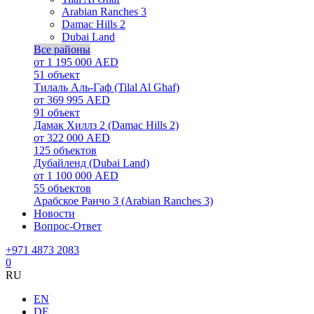
Arabian Ranches 3
Damac Hills 2
Dubai Land
Все районы
от 1 195 000 AED
51
объект
Тилаль Аль-Гаф (Tilal Al Ghaf)
от 369 995 AED
91
объект
Дамак Хиллз 2 (Damac Hills 2)
от 322 000 AED
125
объектов
Дубайленд (Dubai Land)
от 1 100 000 AED
55
объектов
Арабское Ранчо 3 (Arabian Ranches 3)
Новости
Вопрос-Ответ
+971 4873 2083
0
RU
EN
DE