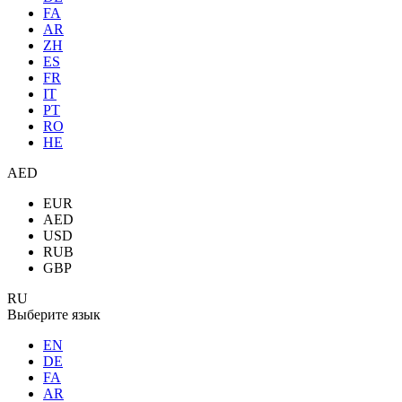
FA
AR
ZH
ES
FR
IT
PT
RO
HE
AED
EUR
AED
USD
RUB
GBP
RU
Выберите язык
EN
DE
FA
AR