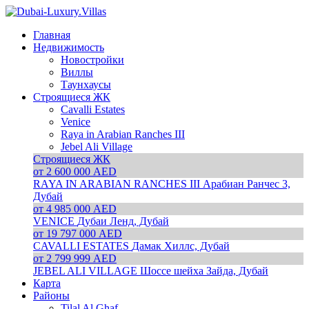
Главная
Недвижимость
Новостройки
Виллы
Таунхаусы
Строящиеся ЖК
Cavalli Estates
Venice
Raya in Arabian Ranches III
Jebel Ali Village
Строящиеся ЖК
от 2 600 000 AED
RAYA IN ARABIAN RANCHES III
Арабиан Ранчес 3,
Дубай
от 4 985 000 AED
VENICE
Дубаи Ленд, Дубай
от 19 797 000 AED
CAVALLI ESTATES
Дамак Хиллс, Дубай
от 2 799 999 AED
JEBEL ALI VILLAGE
Шоссе шейха Зайда, Дубай
Карта
Районы
Tilal Al Ghaf