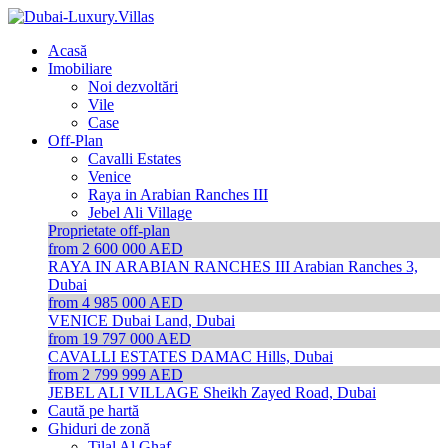
Acasă
Imobiliare
Noi dezvoltări
Vile
Case
Off-Plan
Cavalli Estates
Venice
Raya in Arabian Ranches III
Jebel Ali Village
Proprietate off-plan
from 2 600 000 AED
RAYA IN ARABIAN RANCHES III
Arabian Ranches 3,
Dubai
from 4 985 000 AED
VENICE
Dubai Land, Dubai
from 19 797 000 AED
CAVALLI ESTATES
DAMAC Hills, Dubai
from 2 799 999 AED
JEBEL ALI VILLAGE
Sheikh Zayed Road, Dubai
Caută pe hartă
Ghiduri de zonă
Tilal Al Ghaf