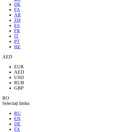
DE
FA
AR
ZH
ES
FR
IT
PT
HE
AED
EUR
AED
USD
RUB
GBP
RO
Selectați limba
RU
EN
DE
FA