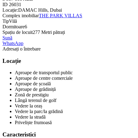
ID
26031
Locație:
DAMAC Hills, Dubai
Complex imobiliar
THE PARK VILLAS
Tip
Vilă
Dormitoare
6
Spațiu de locuit
277 Metri pătrați
Sună
WhatsApp
Adresați o întrebare
Locație
Aproape de transportul public
Aproape de centre comerciale
Aproape de școală
Aproape de grădiniță
Zonă de prestigiu
Lângă terenul de golf
Vedere la oraș
Vedere la parc/la grădină
Vedere la stradă
Priveliște frumoasă
Caracteristici