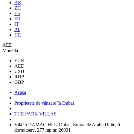
AR
ZH
ES
FR
IT
PT
HE
AED
Monedă
EUR
AED
USD
RUB
GBP
Acasă
Proprietate de vânzare în Dubai
THE PARK VILLAS
Vilă în DAMAC Hills, Dubai, Emiratele Arabe Unite, 6
dormitoare, 277 mp nr. 26031