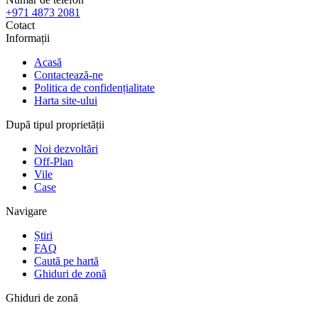
+971 4873 2081
Cotact
Informații
Acasă
Contactează-ne
Politica de confidențialitate
Harta site-ului
După tipul proprietății
Noi dezvoltări
Off-Plan
Vile
Case
Navigare
Știri
FAQ
Caută pe hartă
Ghiduri de zonă
Ghiduri de zonă