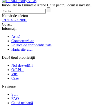
Imobiliare în Emiratele Arabe Unite pentru locuit și investiții
Număr de telefon
+971 4873 2081
Cotact
Informații
Acasă
Contactează-ne
Politica de confidențialitate
Harta site-ului
După tipul proprietății
Noi dezvoltări
Off-Plan
Vile
Case
Navigare
Știri
FAQ
Caută pe hartă