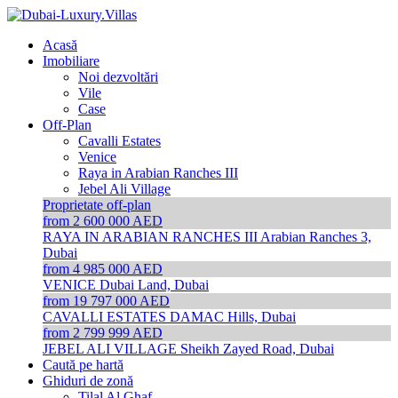
Acasă
Imobiliare
Noi dezvoltări
Vile
Case
Off-Plan
Cavalli Estates
Venice
Raya in Arabian Ranches III
Jebel Ali Village
Proprietate off-plan
from 2 600 000 AED
RAYA IN ARABIAN RANCHES III
Arabian Ranches 3,
Dubai
from 4 985 000 AED
VENICE
Dubai Land, Dubai
from 19 797 000 AED
CAVALLI ESTATES
DAMAC Hills, Dubai
from 2 799 999 AED
JEBEL ALI VILLAGE
Sheikh Zayed Road, Dubai
Caută pe hartă
Ghiduri de zonă
Tilal Al Ghaf