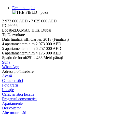
Ecran complet
2 973 000 AED - 7 625 000 AED
ID
26056
Locație:
DAMAC Hills, Dubai
Tip
Dezvoltare
Data finalizării
III Cartier, 2018 (Finalizat)
4 apartamente
minim 2 973 000 AED
5 apartamente
minim 6 257 000 AED
6 apartamente
minim 4 175 000 AED
Spațiu de locuit
251 - 488 Metri pătrați
Sună
WhatsApp
Adresați o întrebare
Acasă
Caracteristici
Fotografii
Locație
Caracteristici locație
Progresul construcției
Apartamente
Dezvoltator
Alte proprietăți