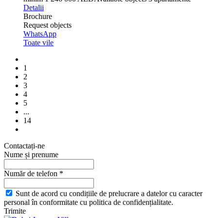
Detalii
Brochure
Request objects
WhatsApp
Toate vile
1
2
3
4
5
...
14
Contactați-ne
Nume și prenume
Număr de telefon *
Sunt de acord cu condițiile de prelucrare a datelor cu caracter
personal în conformitate cu politica de confidențialitate.
Trimite