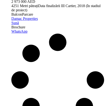
2 973 000 AED
4
251 Metri pătrați
Data finalizării
III Cartier, 2018 (în stadiul
de proiect)
Balcon
Parcare
Damac Properties
Sună
Brochure
WhatsApp