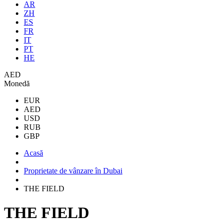
AR
ZH
ES
FR
IT
PT
HE
AED
Monedă
EUR
AED
USD
RUB
GBP
Acasă
Proprietate de vânzare în Dubai
THE FIELD
THE FIELD