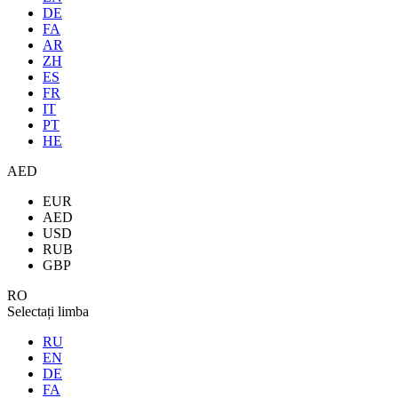
DE
FA
AR
ZH
ES
FR
IT
PT
HE
AED
EUR
AED
USD
RUB
GBP
RO
Selectați limba
RU
EN
DE
FA