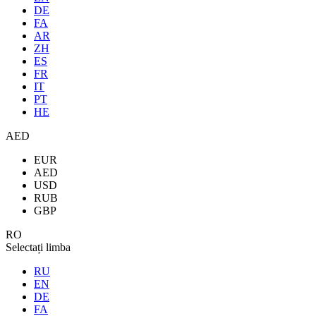
DE
FA
AR
ZH
ES
FR
IT
PT
HE
AED
EUR
AED
USD
RUB
GBP
RO
Selectați limba
RU
EN
DE
FA