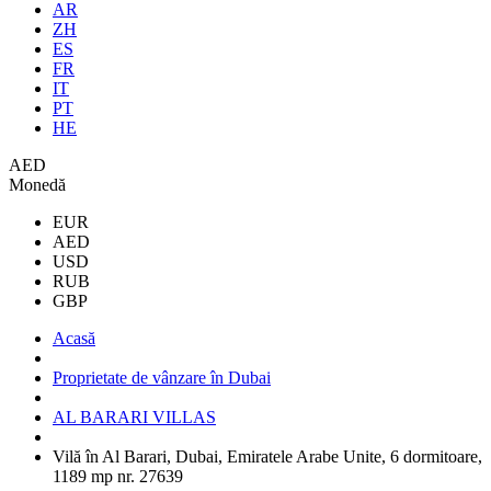
AR
ZH
ES
FR
IT
PT
HE
AED
Monedă
EUR
AED
USD
RUB
GBP
Acasă
Proprietate de vânzare în Dubai
AL BARARI VILLAS
Vilă în Al Barari, Dubai, Emiratele Arabe Unite, 6 dormitoare,
1189 mp nr. 27639