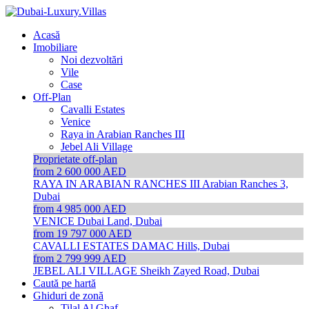
Acasă
Imobiliare
Noi dezvoltări
Vile
Case
Off-Plan
Cavalli Estates
Venice
Raya in Arabian Ranches III
Jebel Ali Village
Proprietate off-plan
from 2 600 000 AED
RAYA IN ARABIAN RANCHES III
Arabian Ranches 3,
Dubai
from 4 985 000 AED
VENICE
Dubai Land, Dubai
from 19 797 000 AED
CAVALLI ESTATES
DAMAC Hills, Dubai
from 2 799 999 AED
JEBEL ALI VILLAGE
Sheikh Zayed Road, Dubai
Caută pe hartă
Ghiduri de zonă
Tilal Al Ghaf