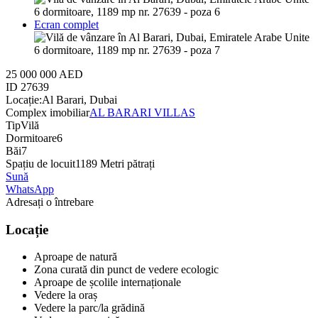
Ecran complet
25 000 000 AED
ID
27639
Locație:
Al Barari, Dubai
Complex imobiliar
AL BARARI VILLAS
Tip
Vilă
Dormitoare
6
Băi
7
Spațiu de locuit
1189 Metri pătrați
Sună
WhatsApp
Adresați o întrebare
Locație
Aproape de natură
Zona curată din punct de vedere ecologic
Aproape de școlile internaționale
Vedere la oraș
Vedere la parc/la grădină