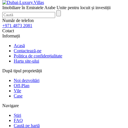
Imobiliare în Emiratele Arabe Unite pentru locuit și investiții
Număr de telefon
+971 4873 2081
Cotact
Informații
Acasă
Contactează-ne
Politica de confidențialitate
Harta site-ului
După tipul proprietății
Noi dezvoltări
Off-Plan
Vile
Case
Navigare
Știri
FAQ
Caută pe hartă