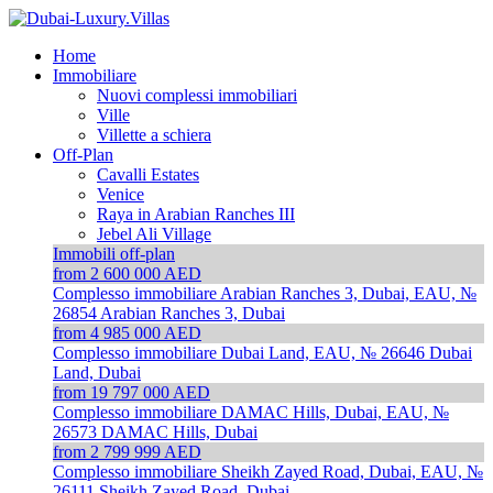
Home
Immobiliare
Nuovi complessi immobiliari
Ville
Villette a schiera
Off-Plan
Cavalli Estates
Venice
Raya in Arabian Ranches III
Jebel Ali Village
Immobili off-plan
from 2 600 000 AED
Complesso immobiliare Arabian Ranches 3, Dubai, EAU, №
26854
Arabian Ranches 3, Dubai
from 4 985 000 AED
Complesso immobiliare Dubai Land, EAU, № 26646
Dubai
Land, Dubai
from 19 797 000 AED
Complesso immobiliare DAMAC Hills, Dubai, EAU, №
26573
DAMAC Hills, Dubai
from 2 799 999 AED
Complesso immobiliare Sheikh Zayed Road, Dubai, EAU, №
26111
Sheikh Zayed Road, Dubai