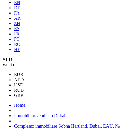
EN
DE
FA
AR
ZH
ES
FR
PT
RO
HE
AED
Valuta
EUR
AED
USD
RUB
GBP
Home
Immobili in vendita a Dubai
Complesso immobiliare Sobha Hartland, Dubai, EAU, №