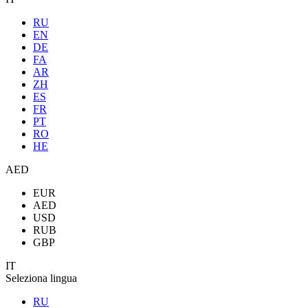
RU
EN
DE
FA
AR
ZH
ES
FR
PT
RO
HE
AED
EUR
AED
USD
RUB
GBP
IT
Seleziona lingua
RU