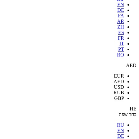
EN
DE
FA
AR
ZH
ES
FR
IT
PT
RO
AED
EUR
AED
USD
RUB
GBP
HE
בחר שפה
RU
EN
DE