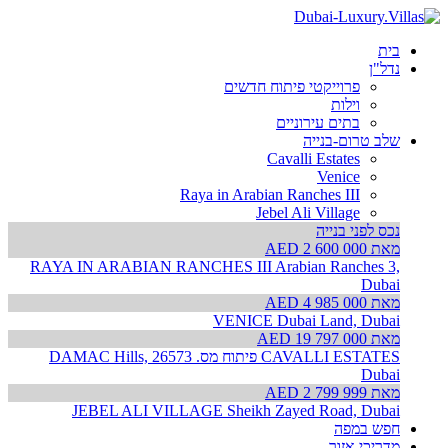
בית
נדל"ן
פרוייקטי פיתוח חדשים
וילות
בתים עירוניים
שלב טרום-בנייה
Cavalli Estates
Venice
Raya in Arabian Ranches III
Jebel Ali Village
נכס לפני בנייה
מאת AED 2 600 000
RAYA IN ARABIAN RANCHES III
Arabian Ranches 3,
Dubai
מאת AED 4 985 000
VENICE
Dubai Land, Dubai
מאת AED 19 797 000
CAVALLI ESTATES פיתוח מס. 26573
DAMAC Hills,
Dubai
מאת AED 2 799 999
JEBEL ALI VILLAGE
Sheikh Zayed Road, Dubai
חפש במפה
מדריכי אזור