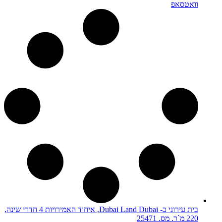
וואטסאפ
בית עירוני ב- Dubai Land Dubai, איחוד האמירויות 4 חדרי שינה,
220 מ`ר. מס. 25471