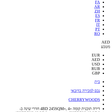
FA
AR
ZH
ES
FR
IT
PT
RO
AED
מטבע
EUR
AED
USD
RUB
GBP
בית
נכס למכירה בדובאי
CHERRYWOODS
דירה תוכנית קומה «4BD 245SQM», 4 חדרי שינה ב-