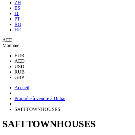
ZH
ES
IT
PT
RO
HE
AED
Monnaie
EUR
AED
USD
RUB
GBP
Accueil
Propriété à vendre à Dubaï
SAFI TOWNHOUSES
SAFI TOWNHOUSES