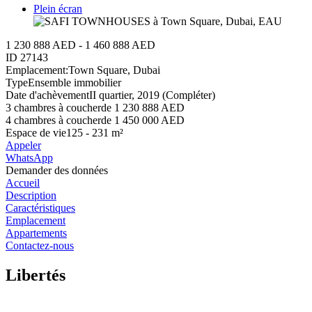
Plein écran
1 230 888 AED - 1 460 888 AED
ID
27143
Emplacement:
Town Square, Dubai
Type
Ensemble immobilier
Date d'achèvement
II quartier, 2019 (Compléter)
3 chambres à coucher
de 1 230 888 AED
4 chambres à coucher
de 1 450 000 AED
Espace de vie
125 - 231 m²
Appeler
WhatsApp
Demander des données
Accueil
Description
Caractéristiques
Emplacement
Appartements
Contactez-nous
Libertés