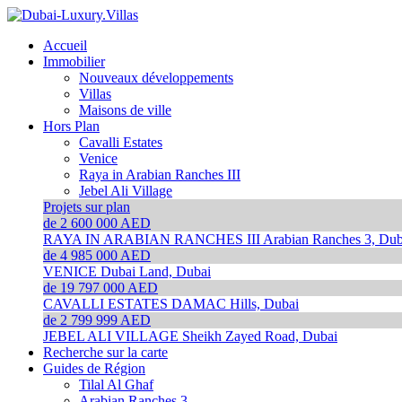
Accueil
Immobilier
Nouveaux développements
Villas
Maisons de ville
Hors Plan
Cavalli Estates
Venice
Raya in Arabian Ranches III
Jebel Ali Village
Projets sur plan
de 2 600 000 AED
RAYA IN ARABIAN RANCHES III
Arabian Ranches 3, Dub
de 4 985 000 AED
VENICE
Dubai Land, Dubai
de 19 797 000 AED
CAVALLI ESTATES
DAMAC Hills, Dubai
de 2 799 999 AED
JEBEL ALI VILLAGE
Sheikh Zayed Road, Dubai
Recherche sur la carte
Guides de Région
Tilal Al Ghaf
Arabian Ranches 3