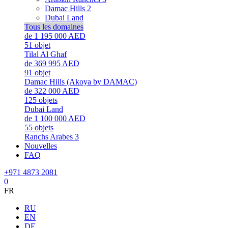
Damac Hills 2
Dubai Land
Tous les domaines
de 1 195 000 AED
51
objet
Tilal Al Ghaf
de 369 995 AED
91
objet
Damac Hills (Akoya by DAMAC)
de 322 000 AED
125
objets
Dubai Land
de 1 100 000 AED
55
objets
Ranchs Arabes 3
Nouvelles
FAQ
+971 4873 2081
0
FR
RU
EN
DE