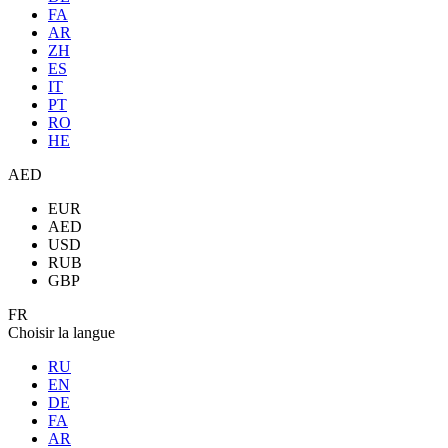
FA
AR
ZH
ES
IT
PT
RO
HE
AED
EUR
AED
USD
RUB
GBP
FR
Choisir la langue
RU
EN
DE
FA
AR