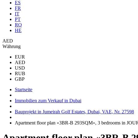
ES
FR
IT
PT
RO
HE
AED
Währung
EUR
AED
USD
RUB
GBP
Startseite
Immobilien zum Verkauf in Dubai
Bauprojekt in Jumeirah Golf Estates, Dubai, VAE, Nr. 27598
Apartment floor plan «3BR-B 293SQM», 3 bedrooms in JOU
Apartment floor plan «3BR-B