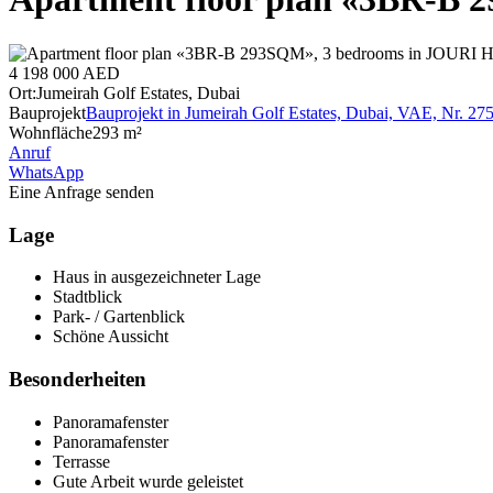
4 198 000 AED
Ort:
Jumeirah Golf Estates, Dubai
Bauprojekt
Bauprojekt in Jumeirah Golf Estates, Dubai, VAE, Nr. 27
Wohnfläche
293 m²
Anruf
WhatsApp
Eine Anfrage senden
Lage
Haus in ausgezeichneter Lage
Stadtblick
Park- / Gartenblick
Schöne Aussicht
Besonderheiten
Panoramafenster
Panoramafenster
Terrasse
Gute Arbeit wurde geleistet