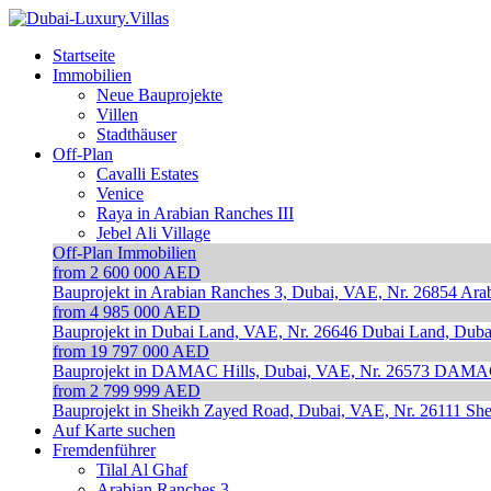
Startseite
Immobilien
Neue Bauprojekte
Villen
Stadthäuser
Off-Plan
Cavalli Estates
Venice
Raya in Arabian Ranches III
Jebel Ali Village
Off-Plan Immobilien
from 2 600 000 AED
Bauprojekt in Arabian Ranches 3, Dubai, VAE, Nr. 26854
Arab
from 4 985 000 AED
Bauprojekt in Dubai Land, VAE, Nr. 26646
Dubai Land, Duba
from 19 797 000 AED
Bauprojekt in DAMAC Hills, Dubai, VAE, Nr. 26573
DAMAC 
from 2 799 999 AED
Bauprojekt in Sheikh Zayed Road, Dubai, VAE, Nr. 26111
She
Auf Karte suchen
Fremdenführer
Tilal Al Ghaf
Arabian Ranches 3