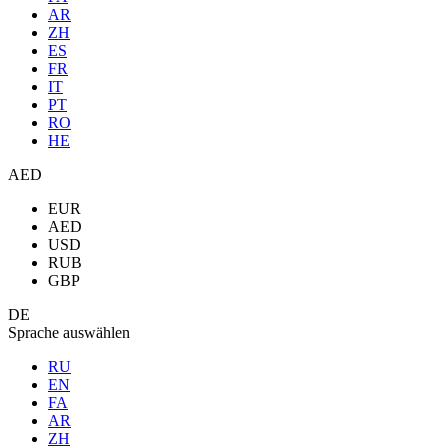
AR
ZH
ES
FR
IT
PT
RO
HE
AED
EUR
AED
USD
RUB
GBP
DE
Sprache auswählen
RU
EN
FA
AR
ZH