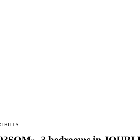
RI HILLS
 293SQM», 3 bedrooms in JOURI