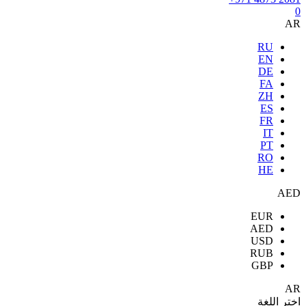
0
AR
RU
EN
DE
FA
ZH
ES
FR
IT
PT
RO
HE
AED
EUR
AED
USD
RUB
GBP
AR
اختر اللغة