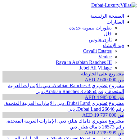
الصفحة الرئيسية
العقارات
تطورات تنموية جديدة
فلل
تاون هاوس
قيد الإنشاء
Cavalli Estates
Venice
Raya in Arabian Ranches III
Jebel Ali Village
مشاريع على الخارطة
من AED 2 600 000
مشروع تطويري Arabian Ranches 3، دبي، الإمارات العربية
المتحدة، رقم 26854
Arabian Ranches 3, دبي
من AED 4 985 000
مشروع تطويري Dubai Land، دبي، الإمارات العربية المتحدة،
رقم 26646
Dubai Land, دبي
من AED 19 797 000
مشروع تطويري داماك هيلز، دبي، الإمارات العربية المتحدة،
رقم 26573
داماك هيلز, دبي
من AED 2 799 999
مشروع تطويري Sheikh Zayed Road، دبي، الإمارات العربية