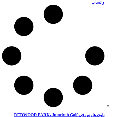
واتساب
تاون هاوس في REDWOOD PARK، Jumeirah Golf