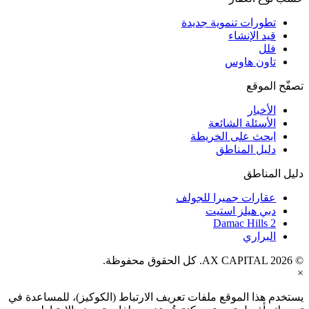
تطورات تنموية جديدة
قيد الإنشاء
فلل
تاون هاوس
تصفّح الموقع
الأخبار
الأسئلة الشائعة
ابحث على الخريطة
دليل المناطق
دليل المناطق
عقارات جميرا للجولف
دبي هيلز استيت
Damac Hills 2
البراري
© AX CAPITAL 2026. كل الحقوق محفوظة.
×
يستخدم هذا الموقع ملفات تعريف الارتباط (الكوكيز)، للمساعدة في