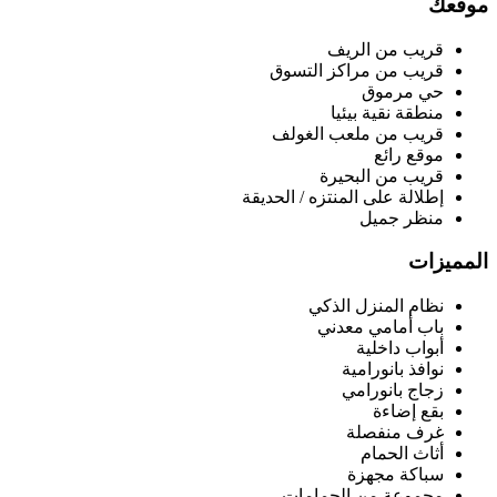
موقعك
قريب من الريف
قريب من مراكز التسوق
حي مرموق
منطقة نقية بيئيا
قريب من ملعب الغولف
موقع رائع
قريب من البحيرة
إطلالة على المنتزه / الحديقة
منظر جميل
المميزات
نظام المنزل الذكي
باب أمامي معدني
أبواب داخلية
نوافذ بانورامية
زجاج بانورامي
بقع إضاءة
غرف منفصلة
أثاث الحمام
سباكة مجهزة
مجموعة من الحمامات