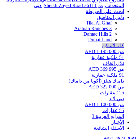
المتحدة، رقم 26111
Sheikh Zayed Road, دبي
ابحث على الخريطة
دليل المناطق
Tilal Al Ghaf
Arabian Ranches 3
Damac Hills 2
Dubai Land
كل الأماكن
من AED 1 195 000
51
ملكية عقارية
تلال الغاف
من AED 369 995
91
ملكية عقارية
داماك هيلز (أكويا من داماك)
من AED 322 000
125
عقارات
دبي لاند
من AED 1 100 000
55
عقارات
المرابع العربية 3
الأخبار
الأسئلة الشائعة
+971 4873 2081