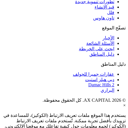
تطورات تنموية جديدة
قيد الإنشاء
فلل
تاون هاوس
تصفّح الموقع
الأخبار
الأسئلة الشائعة
ابحث على الخريطة
دليل المناطق
دليل المناطق
عقارات جميرا للجولف
دبي هيلز استيت
Damac Hills 2
البراري
© AX CAPITAL 2026. كل الحقوق محفوظة.
×
يستخدم هذا الموقع ملفات تعريف الارتباط (الكوكيز)، للمساعدة في
تزويدك بأفضل تجربة ممكنة. تُستخدم ملفات تعريف الارتباط
(الكوكيز) لجمع معلومات حول كيفية تفاعلك مع موقعنا الإلكتروني،