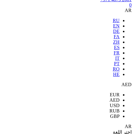
0
AR
RU
EN
DE
FA
ZH
ES
FR
IT
PT
RO
HE
AED
EUR
AED
USD
RUB
GBP
AR
اختر اللغة