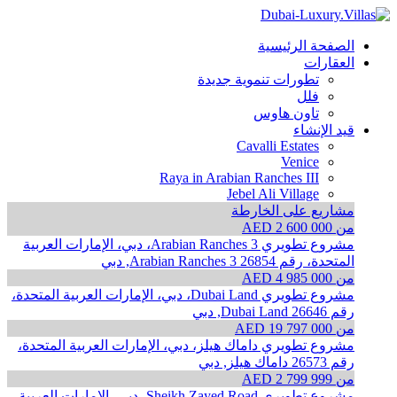
الصفحة الرئيسية
العقارات
تطورات تنموية جديدة
فلل
تاون هاوس
قيد الإنشاء
Cavalli Estates
Venice
Raya in Arabian Ranches III
Jebel Ali Village
مشاريع على الخارطة
من AED 2 600 000
مشروع تطويري Arabian Ranches 3، دبي، الإمارات العربية
المتحدة، رقم 26854
Arabian Ranches 3, دبي
من AED 4 985 000
مشروع تطويري Dubai Land، دبي، الإمارات العربية المتحدة،
رقم 26646
Dubai Land, دبي
من AED 19 797 000
مشروع تطويري داماك هيلز، دبي، الإمارات العربية المتحدة،
رقم 26573
داماك هيلز, دبي
من AED 2 799 999
مشروع تطويري Sheikh Zayed Road، دبي، الإمارات العربية