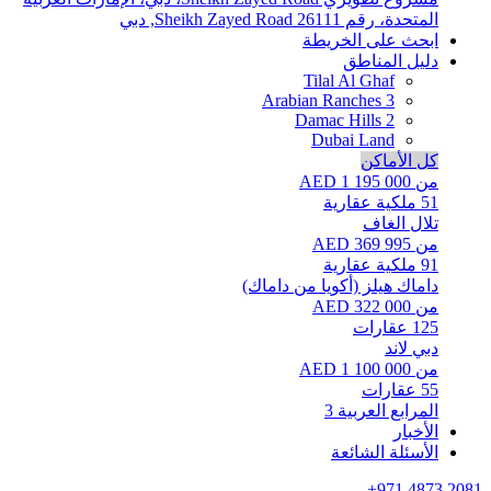
المتحدة، رقم 26111
Sheikh Zayed Road, دبي
ابحث على الخريطة
دليل المناطق
Tilal Al Ghaf
Arabian Ranches 3
Damac Hills 2
Dubai Land
كل الأماكن
من AED 1 195 000
51
ملكية عقارية
تلال الغاف
من AED 369 995
91
ملكية عقارية
داماك هيلز (أكويا من داماك)
من AED 322 000
125
عقارات
دبي لاند
من AED 1 100 000
55
عقارات
المرابع العربية 3
الأخبار
الأسئلة الشائعة
+971 4873 2081