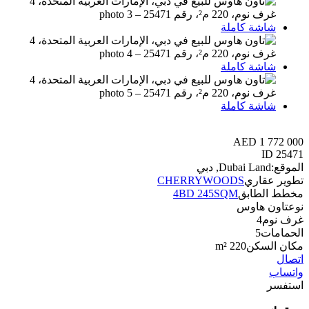
شاشة كاملة
شاشة كاملة
شاشة كاملة
AED 1 772 000
ID
25471
الموقع:
Dubai Land, دبي
تطوير عقاري
CHERRYWOODS
مخطط الطابق
4BD 245SQM
نوع
تاون هاوس
غرف نوم
4
الحمامات
5
مكان السكن
220 m²
اتصال
واتساب
استفسر