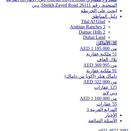
المتحدة، رقم 26111
Sheikh Zayed Road, دبي
ابحث على الخريطة
دليل المناطق
Tilal Al Ghaf
Arabian Ranches 3
Damac Hills 2
Dubai Land
كل الأماكن
من AED 1 195 000
51
ملكية عقارية
تلال الغاف
من AED 369 995
91
ملكية عقارية
داماك هيلز (أكويا من داماك)
من AED 322 000
125
عقارات
دبي لاند
من AED 1 100 000
55
عقارات
المرابع العربية 3
الأخبار
الأسئلة الشائعة
+971 4873 2081