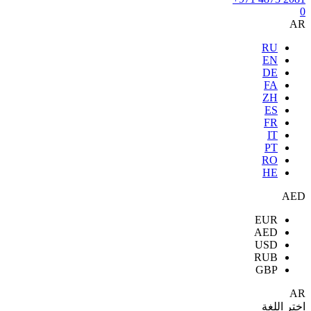
0
AR
RU
EN
DE
FA
ZH
ES
FR
IT
PT
RO
HE
AED
EUR
AED
USD
RUB
GBP
AR
اختر اللغة