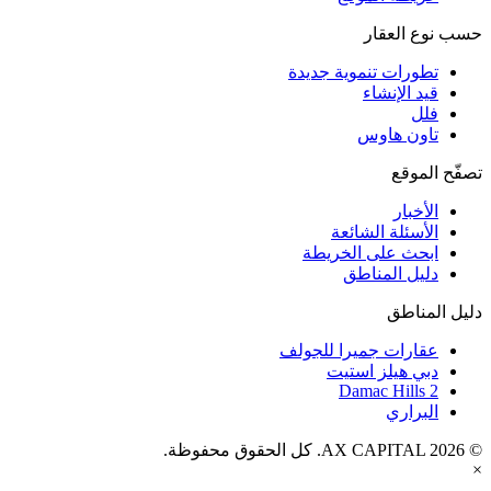
حسب نوع العقار
تطورات تنموية جديدة
قيد الإنشاء
فلل
تاون هاوس
تصفّح الموقع
الأخبار
الأسئلة الشائعة
ابحث على الخريطة
دليل المناطق
دليل المناطق
عقارات جميرا للجولف
دبي هيلز استيت
Damac Hills 2
البراري
© AX CAPITAL 2026. كل الحقوق محفوظة.
×