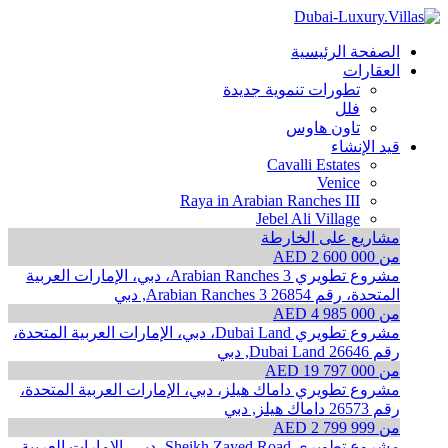
الصفحة الرئيسية
العقارات
تطورات تنموية جديدة
فلل
تاون هاوس
قيد الإنشاء
Cavalli Estates
Venice
Raya in Arabian Ranches III
Jebel Ali Village
مشاريع على الخارطة
من AED 2 600 000
مشروع تطويري Arabian Ranches 3، دبي، الإمارات العربية
المتحدة، رقم 26854
Arabian Ranches 3, دبي
من AED 4 985 000
مشروع تطويري Dubai Land، دبي، الإمارات العربية المتحدة،
رقم 26646
Dubai Land, دبي
من AED 19 797 000
مشروع تطويري داماك هيلز، دبي، الإمارات العربية المتحدة،
رقم 26573
داماك هيلز, دبي
من AED 2 799 999
مشروع تطويري Sheikh Zayed Road، دبي، الإمارات العربية